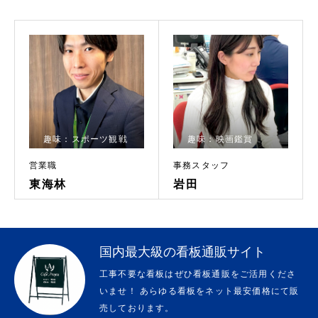
看板通販
看板資材通販
お問い合わせ
良くあるご質問
趣味：スポーツ観戦
趣味：映画鑑賞
FC店舗様の看板製作・サイン工事
営業職
事務スタッフ
東海林
岩田
会社概要
国内最大級の看板通販サイト
看板製作
看板デザイン制作
看板サイン工事事例
看板通販
看
工事不要な看板はぜひ看板通販をご活用くださ
いませ！ あらゆる看板をネット最安価格にて販
売しております。