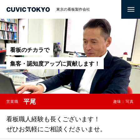
東京の看板製作会社
看
板
の
チ
カ
ラ
で
集
客
・
認
知
度
ア
ッ
プ
に
貢
献
し
ま
す
！
平尾
営業職
趣味：写真
看板職人経験も長くございます！
ぜひお気軽にご相談くださいませ。