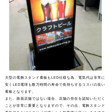
良くあるご質問
FC店舗様の看板製作・サイン工事
会社概要
看板製作
看板デザイン制作
看板サイン工事事例
看板通販
看
大型の電飾スタンド看板もLED仕様な為、電気代は非常に
安くLED電球も数万時間の寿命で長持ちするコスパの良い
看板となります。
また、路面店舗ではない場合、店舗の存在を認知いただく
ことが非常に重要となりますので、その点、電飾スタンド