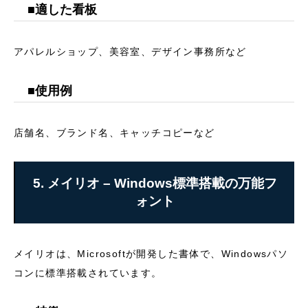
■適した看板
良くあるご質問
アパレルショップ、美容室、デザイン事務所など
FC店舗様の看板製作・サイン工事
■使用例
会社概要
店舗名、ブランド名、キャッチコピーなど
看板製作
看板デザイン制作
看板サイン工事事例
看板通販
看
5. メイリオ – Windows標準搭載の万能フ
ォント
メイリオは、Microsoftが開発した書体で、Windowsパソ
コンに標準搭載されています。