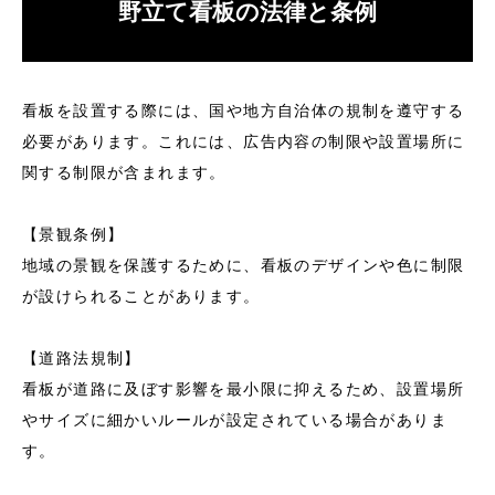
野立て看板の法律と条例
会社概要
看板を設置する際には、国や地方自治体の規制を遵守する
必要があります。これには、広告内容の制限や設置場所に
看板製作
看板デザイン制作
看板サイン工事事例
看板通販
看
関する制限が含まれます。
【景観条例】
地域の景観を保護するために、看板のデザインや色に制限
が設けられることがあります。
【道路法規制】
看板が道路に及ぼす影響を最小限に抑えるため、設置場所
やサイズに細かいルールが設定されている場合がありま
す。