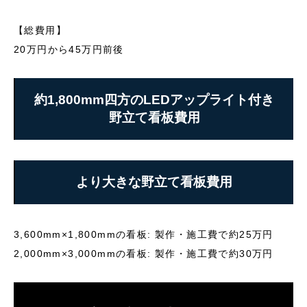
【総費用】
20万円から45万円前後
看板製作
約1,800mm四方のLEDアップライト付き
看板デザイン制作
野立て看板費用
看板サイン工事事例
看板通販
より大きな野立て看板費用
看板資材通販
お問い合わせ
3,600mm×1,800mmの看板: 製作・施工費で約25万円
2,000mm×3,000mmの看板: 製作・施工費で約30万円
良くあるご質問
FC店舗様の看板製作・サイン工事